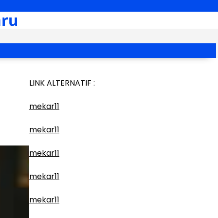
aru
LINK ALTERNATIF :
mekar11
mekar11
mekar11
mekar11
mekar11