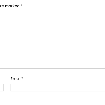
 are marked
*
Email
*