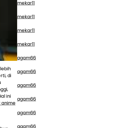
mekar11
mekar11
mekar11
mekar11
agam66
lebih
agam66
i, di
u
agam66
ggi,
l ini
agam66
w anime
agam66
agam66