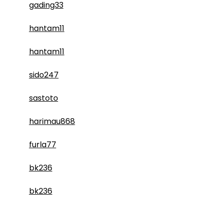
gading33
hantam11
hantam11
sido247
sastoto
harimau868
furla77
bk236
bk236