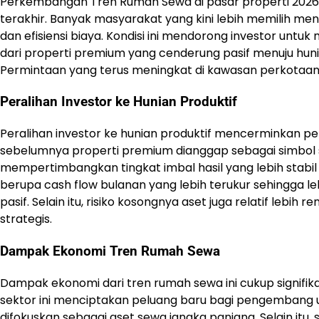
Perkembangan Tren Rumah Sewa di pasar properti 2026
terakhir. Banyak masyarakat yang kini lebih memilih me
dan efisiensi biaya. Kondisi ini mendorong investor unt
dari properti premium yang cenderung pasif menuju hun
Permintaan yang terus meningkat di kawasan perkotaan
Peralihan Investor ke Hunian Produktif
Peralihan investor ke hunian produktif mencerminkan peru
sebelumnya properti premium dianggap sebagai simbol st
mempertimbangkan tingkat imbal hasil yang lebih stabi
berupa cash flow bulanan yang lebih terukur sehingga 
pasif. Selain itu, risiko kosongnya aset juga relatif lebi
strategis.
Dampak Ekonomi Tren Rumah Sewa
Dampak ekonomi dari tren rumah sewa ini cukup signifik
sektor ini menciptakan peluang baru bagi pengemba
difokuskan sebagai aset sewa jangka panjang. Selain itu,