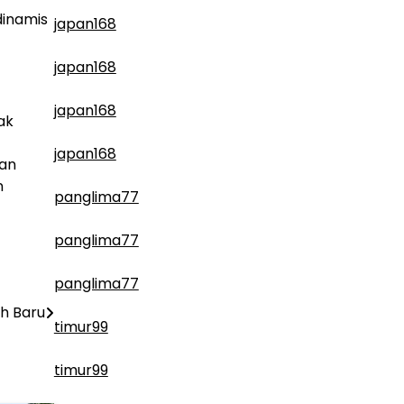
dinamis
japan168
japan168
japan168
ak
japan168
aan
n
panglima77
panglima77
panglima77
h Baru
timur99
timur99