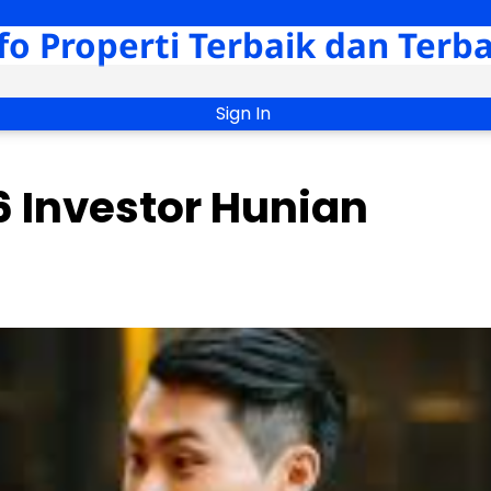
fo Properti Terbaik dan Terb
Sign In
 Investor Hunian