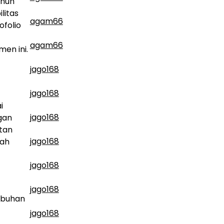
ahun
litas
agam66
ofolio
agam66
en ini.
jago168
jago168
i
jago168
gan
tan
jago168
yah
jago168
jago168
umbuhan
jago168