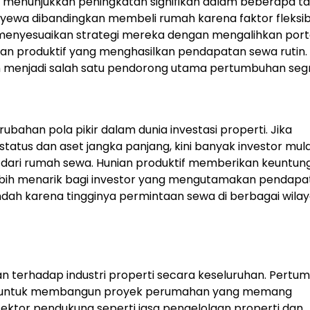
 menunjukkan peningkatan signifikan dalam beberapa t
nyewa dibandingkan membeli rumah karena faktor fleksibi
uk menyesuaikan strategi mereka dengan mengalihkan port
ian produktif yang menghasilkan pendapatan sewa rutin.
 menjadi salah satu pendorong utama pertumbuhan segm
bahan pola pikir dalam dunia investasi properti. Jika
atus dan aset jangka panjang, kini banyak investor mula
l dari rumah sewa. Hunian produktif memberikan keuntun
lebih menarik bagi investor yang mengutamakan pendapa
h rendah karena tingginya permintaan sewa di berbagai wila
an terhadap industri properti secara keseluruhan. Pert
ng untuk membangun proyek perumahan yang memang
 sektor pendukung seperti jasa pengelolaan properti dan