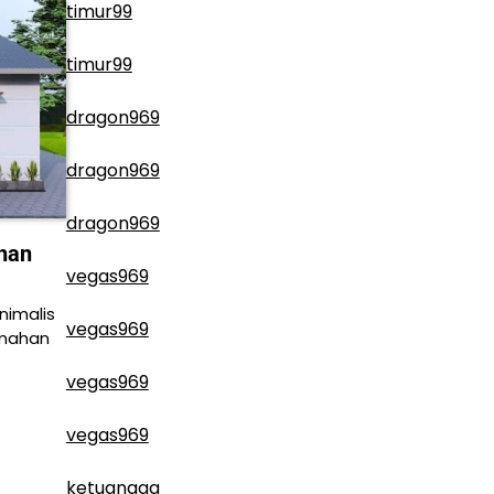
timur99
timur99
dragon969
dragon969
dragon969
ahan
vegas969
nimalis
vegas969
umahan
vegas969
vegas969
ketuanaga