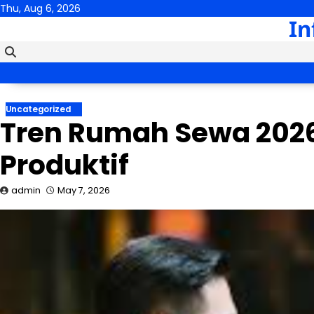
Skip
Thu, Aug 6, 2026
In
to
content
Uncategorized
Tren Rumah Sewa 2026
Produktif
admin
May 7, 2026