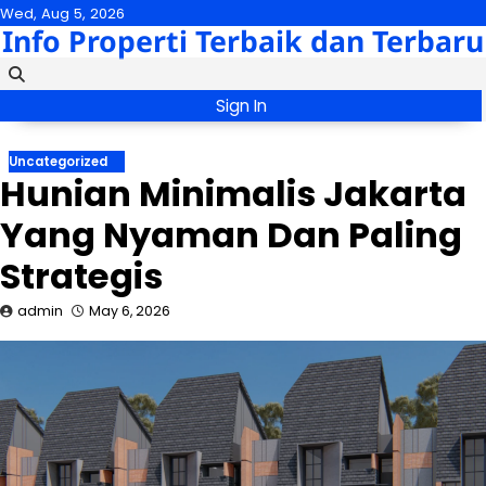
Skip
Wed, Aug 5, 2026
Info Properti Terbaik dan Terbaru
to
content
Sign In
Uncategorized
Hunian Minimalis Jakarta
Yang Nyaman Dan Paling
Strategis
admin
May 6, 2026