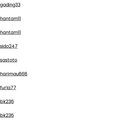
gading33
hantam11
hantam11
sido247
sastoto
harimau868
furla77
bk236
bk236