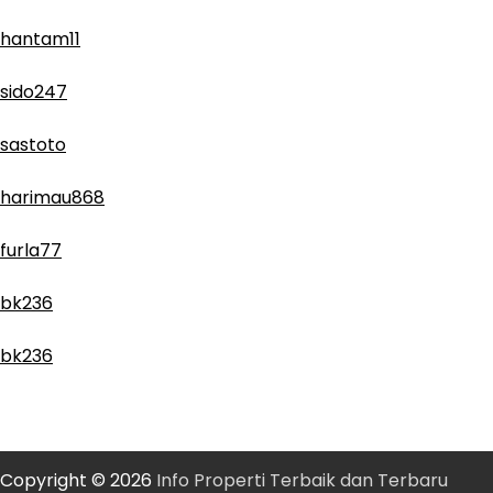
hantam11
sido247
sastoto
harimau868
furla77
bk236
bk236
Copyright © 2026
Info Properti Terbaik dan Terbaru