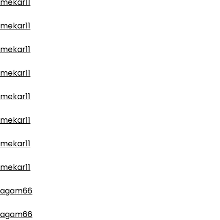
mekar11
mekar11
mekar11
mekar11
mekar11
mekar11
mekar11
mekar11
agam66
agam66