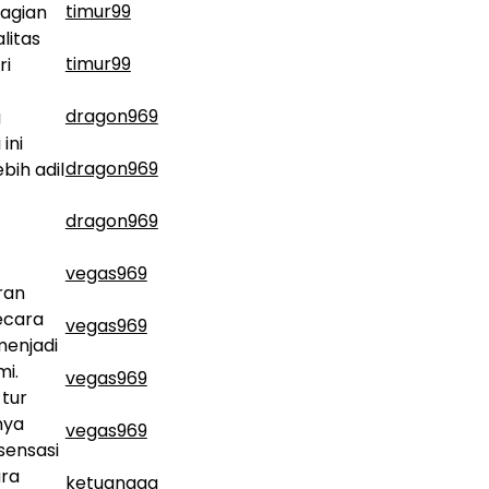
timur99
bagian
litas
timur99
ri
dragon969
g
ini
dragon969
bih adil
dragon969
vegas969
ran
ecara
vegas969
menjadi
mi.
vegas969
 tur
nya
vegas969
sensasi
ara
ketuanaga