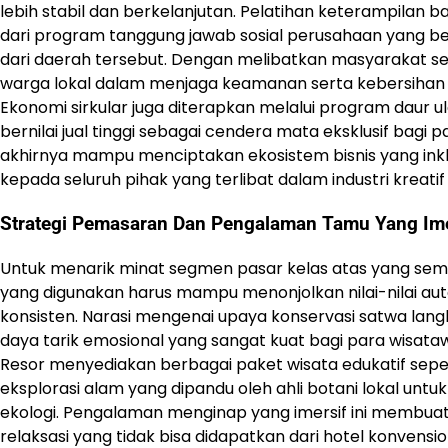
lebih stabil dan berkelanjutan. Pelatihan keterampilan 
dari program tanggung jawab sosial perusahaan yang b
dari daerah tersebut. Dengan melibatkan masyarakat s
warga lokal dalam menjaga keamanan serta kebersihan 
Ekonomi sirkular juga diterapkan melalui program daur 
bernilai jual tinggi sebagai cendera mata eksklusif bagi
akhirnya mampu menciptakan ekosistem bisnis yang inklusi
kepada seluruh pihak yang terlibat dalam industri kreatif d
Strategi Pemasaran Dan Pengalaman Tamu Yang Ime
Untuk menarik minat segmen pasar kelas atas yang sema
yang digunakan harus mampu menonjolkan nilai-nilai aute
konsisten. Narasi mengenai upaya konservasi satwa l
daya tarik emosional yang sangat kuat bagi para wisata
Resor menyediakan berbagai paket wisata edukatif seper
eksplorasi alam yang dipandu oleh ahli botani lokal u
ekologi. Pengalaman menginap yang imersif ini membua
relaksasi yang tidak bisa didapatkan dari hotel konvension