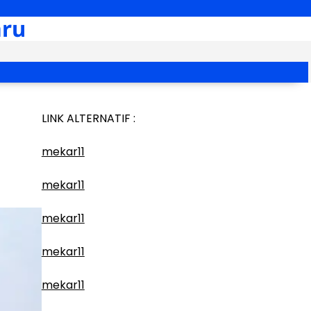
aru
LINK ALTERNATIF :
mekar11
mekar11
mekar11
mekar11
mekar11