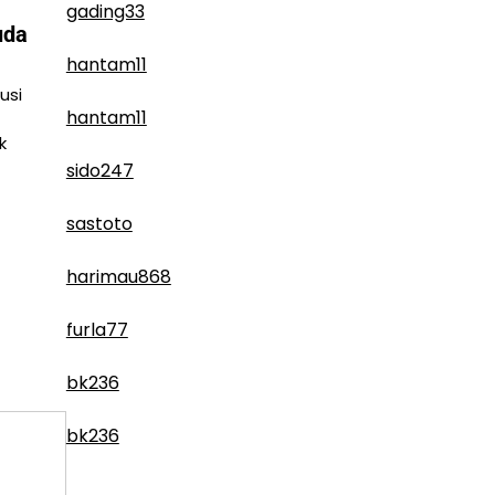
gading33
uda
hantam11
usi
hantam11
k
sido247
sastoto
harimau868
furla77
bk236
bk236