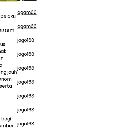
agam66
 pelaku
.
agam66
sistem
jago168
gus
hak
jago168
an
a
jago168
ng jauh
onomi
jago168
 serta
jago168
jago168
 bagi
jago168
sumber