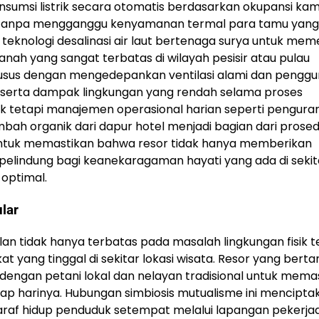
sumsi listrik secara otomatis berdasarkan okupansi ka
 tanpa mengganggu kenyamanan termal para tamu yang
 teknologi desalinasi air laut bertenaga surya untuk mem
nah yang sangat terbatas di wilayah pesisir atau pulau
khusus dengan mengedepankan ventilasi alami dan pengg
gi serta dampak lingkungan yang rendah selama proses
fisik tetapi manajemen operasional harian seperti pengur
bah organik dari dapur hotel menjadi bagian dari prose
n untuk memastikan bahwa resor tidak hanya memberikan
 pelindung bagi keanekaragaman hayati yang ada di sekit
 optimal.
lar
an tidak hanya terbatas pada masalah lingkungan fisik t
yang tinggal di sekitar lokasi wisata. Resor yang bert
 dengan petani lokal dan nelayan tradisional untuk mem
p harinya. Hubungan simbiosis mutualisme ini mencipta
 taraf hidup penduduk setempat melalui lapangan pekerja