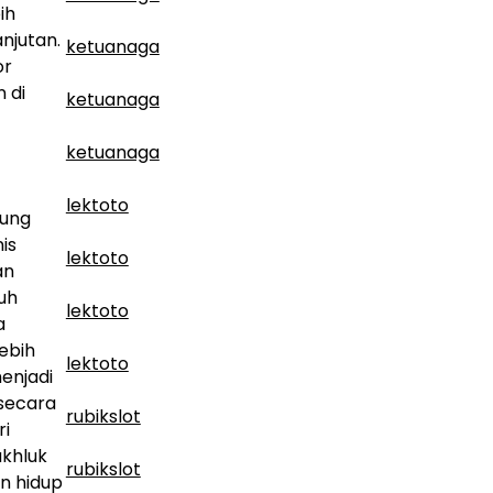
ih
njutan.
ketuanaga
or
 di
ketuanaga
ketuanaga
lektoto
tung
is
lektoto
an
uh
lektoto
a
ebih
lektoto
enjadi
 secara
rubikslot
ri
akhluk
rubikslot
n hidup