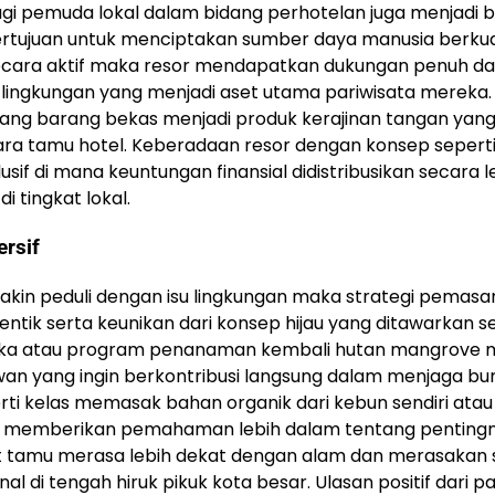
bagi pemuda lokal dalam bidang perhotelan juga menjadi 
ertujuan untuk menciptakan sumber daya manusia berkua
ecara aktif maka resor mendapatkan dukungan penuh da
lingkungan yang menjadi aset utama pariwisata mereka.
ulang barang bekas menjadi produk kerajinan tangan yan
 para tamu hotel. Keberadaan resor dengan konsep seperti 
f di mana keuntungan finansial didistribusikan secara le
i tingkat lokal.
rsif
kin peduli dengan isu lingkungan maka strategi pemasa
ntik serta keunikan dari konsep hijau yang ditawarkan s
angka atau program penanaman kembali hutan mangrove 
wan yang ingin berkontribusi langsung dalam menjaga bu
ti kelas memasak bahan organik dari kebun sendiri atau
ntuk memberikan pemahaman lebih dalam tentang penting
t tamu merasa lebih dekat dengan alam dan merasakan 
al di tengah hiruk pikuk kota besar. Ulasan positif dari p