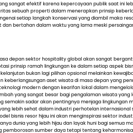
ang sangat efektif karena kepercayaan publik saat ini leb
ritas sebuah properti dalam menerapkan prinsip keberla
engenai setiap langkah konservasi yang diambil maka res
 dan bertahan dalam waktu yang lama meski persaingan
sa depan sektor hospitality global akan sangat bergan
i prinsip ramah lingkungan ke dalam setiap aspek bisn
elanjutan bukan lagi pilihan opsional melainkan kewajib
kan keberlangsungan aset wisata di masa depan yang pen
teknologi modern dengan kearifan lokal dalam mengelol
mbah yang sangat besar bagi pengalaman wisata yang l
ng semakin sadar akan pentingnya menjaga lingkungan m
ng lebih sehat dalam industri perhotelan internasional
 bisnis resor hijau ini akan menginspirasi sektor indust
nya dunia yang lebih hijau dan layak huni bagi semua m
ng pemborosan sumber daya tetapi tentang keharmonisa