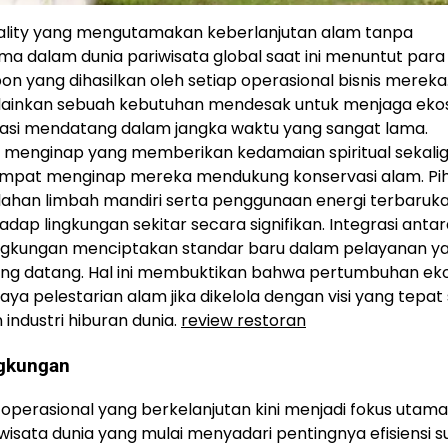
tality yang mengutamakan keberlanjutan alam tanpa
 dalam dunia pariwisata global saat ini menuntut para
bon yang dihasilkan oleh setiap operasional bisnis mereka
melainkan sebuah kebutuhan mendesak untuk menjaga eko
erasi mendatang dalam jangka waktu yang sangat lama.
menginap yang memberikan kedamaian spiritual sekali
tempat menginap mereka mendukung konservasi alam. Pi
ahan limbah mandiri serta penggunaan energi terbaruk
ap lingkungan sekitar secara signifikan. Integrasi antar
lingkungan menciptakan standar baru dalam pelayanan ya
ang datang. Hal ini membuktikan bahwa pertumbuhan ek
aya pelestarian alam jika dikelola dengan visi yang tepat
ndustri hiburan dunia.
review restoran
ngkungan
erasional yang berkelanjutan kini menjadi fokus utama
wisata dunia yang mulai menyadari pentingnya efisiensi 