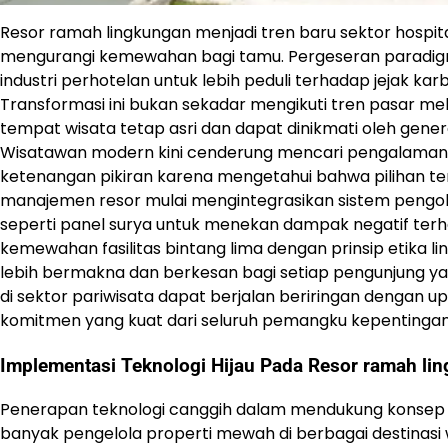
Resor ramah lingkungan menjadi tren baru sektor hospi
mengurangi kemewahan bagi tamu. Pergeseran paradigma
industri perhotelan untuk lebih peduli terhadap jejak kar
Transformasi ini bukan sekadar mengikuti tren pasar 
tempat wisata tetap asri dan dapat dinikmati oleh gen
Wisatawan modern kini cenderung mencari pengalaman 
ketenangan pikiran karena mengetahui bahwa pilihan 
manajemen resor mulai mengintegrasikan sistem pengol
seperti panel surya untuk menekan dampak negatif terhad
kemewahan fasilitas bintang lima dengan prinsip etika 
lebih bermakna dan berkesan bagi setiap pengunjung y
di sektor pariwisata dapat berjalan beriringan dengan up
komitmen yang kuat dari seluruh pemangku kepentingan i
Implementasi Teknologi Hijau Pada Resor ramah li
Penerapan teknologi canggih dalam mendukung konsep op
banyak pengelola properti mewah di berbagai destinasi 