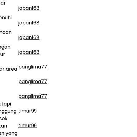
mar
japan168
enuhi
japan168
unaan
japan168
angan
japan168
dur
panglima77
ar area
panglima77
panglima77
etapi
timur99
anggung
asok
timur99
kan
an yang