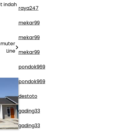
t indah
raya247
mekar99
mekar99
mmuter
Line
mekar99
pondok969
pondok969
destoto
gading33
gading33