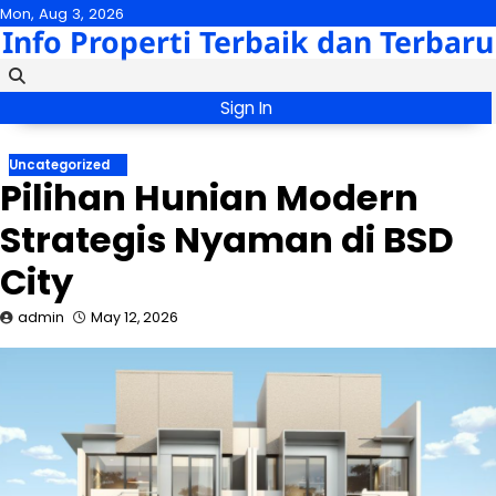
Skip
Mon, Aug 3, 2026
Info Properti Terbaik dan Terbaru
to
content
Sign In
Uncategorized
Pilihan Hunian Modern
Strategis Nyaman di BSD
City
admin
May 12, 2026