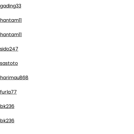
gading33
hantam11
hantam11
sido247
sastoto
harimau868
furla77
bk236
bk236