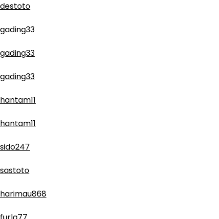
destoto
gading33
gading33
gading33
hantam11
hantam11
sido247
sastoto
harimau868
furla77