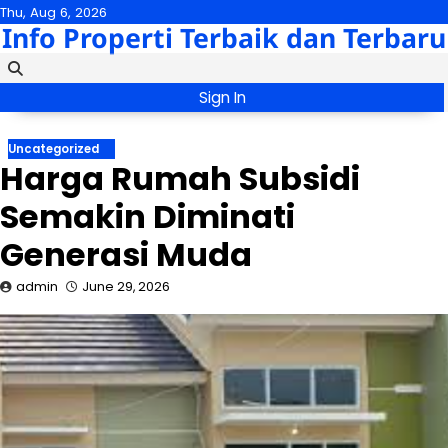
Skip
Thu, Aug 6, 2026
Info Properti Terbaik dan Terbaru
to
content
Sign In
Uncategorized
Harga Rumah Subsidi
Semakin Diminati
Generasi Muda
admin
June 29, 2026