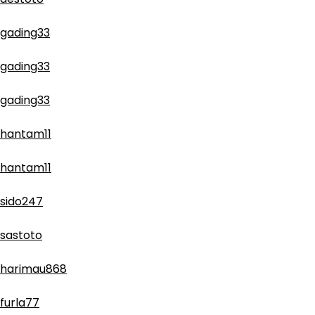
gading33
gading33
gading33
hantam11
hantam11
sido247
sastoto
harimau868
furla77