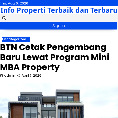
Skip
Thu, Aug 6, 2026
Info Properti Terbaik dan Terbaru
to
content
Sign In
Uncategorized
BTN Cetak Pengembang
Baru Lewat Program Mini
MBA Property
admin
April 7, 2026